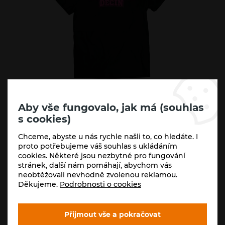
Aby vše fungovalo, jak má (souhlas
Varianty:
s cookies)
2XL
3XL
L
M
S
XL
Chceme, abyste u nás rychle našli to, co hledáte. I
proto potřebujeme váš souhlas s ukládáním
cookies. Některé jsou nezbytné pro fungování
Skladem (5+ ks)
stránek, další nám pomáhají, abychom vás
neobtěžovali nevhodně zvolenou reklamou.
350
Kč
-
+
Děkujeme.
Podrobnosti o cookies
289
Kč
Koupit
Přijmout vše a pokračovat