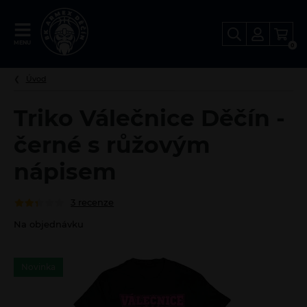
FANSHOP
MENU
0
BK
Děčín
Úvod
Triko Válečnice Děčín -
černé s růžovým
nápisem
3 recenze
Na objednávku
Novinka