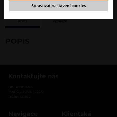
Spravovat nastavení cookies
POPIS
RECENZE
POPIS
Kontaktujte nás
BK Děčín s.r.o.
MAROLDOVA 1279/2
Děčín 40502
Navigace
Klientská