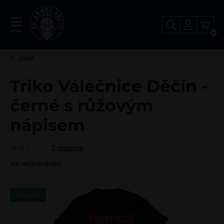
FANSHOP
MENU
0
BK
Děčín
Úvod
Triko Válečnice Děčín -
černé s růžovým
nápisem
3 recenze
Na objednávku
Novinka