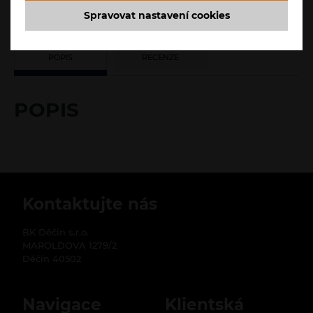
Spravovat nastavení cookies
POPIS
RECENZE
POPIS
Kontaktujte nás
BK Děčín s.r.o.
MAROLDOVA 1279/2
Děčín 40502
Navigace
Klientská