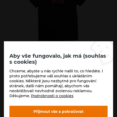
Aby vše fungovalo, jak má (souhlas
Varianty:
s cookies)
2XL
3XL
L
M
S
XL
Chceme, abyste u nás rychle našli to, co hledáte. I
proto potřebujeme váš souhlas s ukládáním
cookies. Některé jsou nezbytné pro fungování
Skladem (5+ ks)
stránek, další nám pomáhají, abychom vás
neobtěžovali nevhodně zvolenou reklamou.
350
Kč
-
+
Děkujeme.
Podrobnosti o cookies
289
Kč
Koupit
Přijmout vše a pokračovat