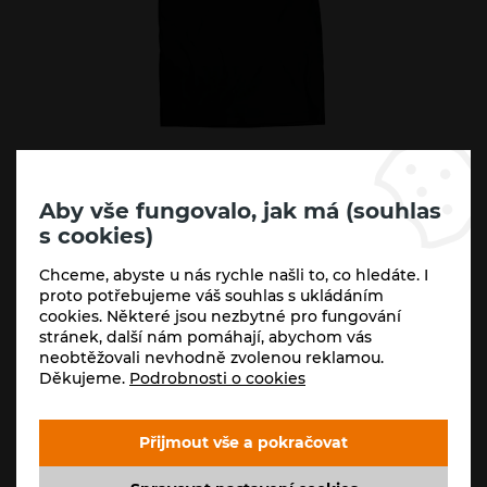
Aby vše fungovalo, jak má (souhlas
Varianty:
s cookies)
2XL
3XL
L
M
S
XL
Chceme, abyste u nás rychle našli to, co hledáte. I
proto potřebujeme váš souhlas s ukládáním
Skladem (5+ ks)
cookies. Některé jsou nezbytné pro fungování
350
Kč
stránek, další nám pomáhají, abychom vás
-
+
neobtěžovali nevhodně zvolenou reklamou.
289
Kč
Děkujeme.
Podrobnosti o cookies
Koupit
Přijmout vše a pokračovat