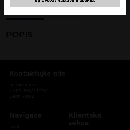
Spravovat nastavení cookies
POPIS
RECENZE
POPIS
Kontaktujte nás
BK Děčín s.r.o.
MAROLDOVA 1279/2
Děčín 40502
Navigace
Klientská
sekce
Úvod