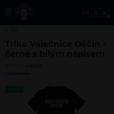
FANSHOP
MENU
0
BK
Děčín
Úvod
Triko Válečnice Děčín -
černé s bílým nápisem
2 recenze
Na objednávku
Novinka