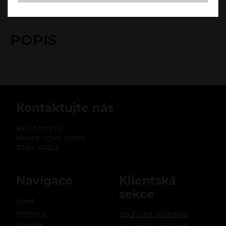
POPIS
RECENZE
POPIS
Kontaktujte nás
BK Děčín s.r.o.
MAROLDOVA 1279/2
Děčín 40502
Navigace
Klientská
sekce
Úvod
Produkty
Obchodní podmínky
Kontakt