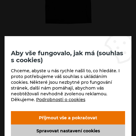
Varianty:
Aby vše fungovalo, jak má (souhlas
5/6 let
7/8 let
S
s cookies)
Chceme, abyste u nás rychle našli to, co hledáte. I
Skladem (1 ks)
proto potřebujeme váš souhlas s ukládáním
300
Kč
cookies. Některé jsou nezbytné pro fungování
-
+
stránek, další nám pomáhají, abychom vás
248
Kč
neobtěžovali nevhodně zvolenou reklamou.
Děkujeme.
Podrobnosti o cookies
Koupit
Přijmout vše a pokračovat
Spravovat nastavení cookies