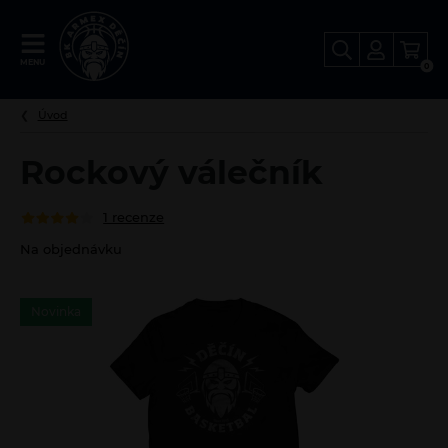
FANSHOP
MENU
0
BK
Děčín
Úvod
Rockový válečník
1 recenze
Na objednávku
Novinka