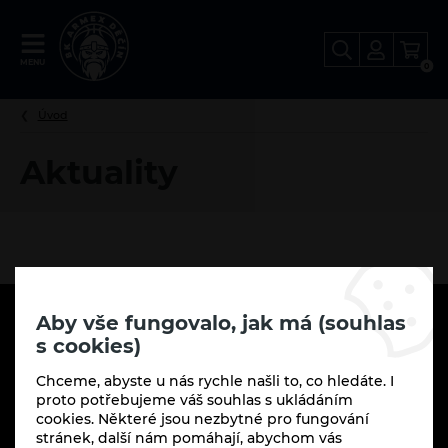
FANSHOP
MENU
0
BK
Děčín
Úvod
Aktuality
Aby vše fungovalo, jak má (souhlas
Kontaktujte nás
s cookies)
BK Děčín s.r.o.
Chceme, abyste u nás rychle našli to, co hledáte. I
MAROLDOVA 1279/2
proto potřebujeme váš souhlas s ukládáním
Děčín 40502
cookies. Některé jsou nezbytné pro fungování
stránek, další nám pomáhají, abychom vás